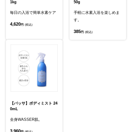
1kg
50g
毎日の入浴で簡単水素ケア
手軽に水素入浴を楽しめま
す。
4,620
円
(税込)
385
円
(税込)
【バッサ】ボディミスト 24
0mL
全身WASSER肌。
3,960
円
(税込)